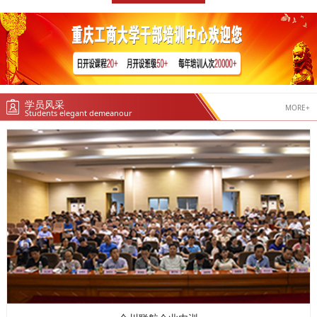
学员风采
MORE+
Students elegant demeanour