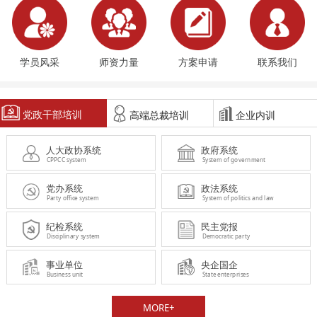
学员风采
师资力量
方案申请
联系我们
党政干部培训
高端总裁培训
企业内训
人大政协系统
政府系统
CPPCC system
System of government
党办系统
政法系统
Party office system
System of politics and law
纪检系统
民主党报
Disciplinary system
Democratic party
事业单位
央企国企
Business unit
State enterprises
MORE+