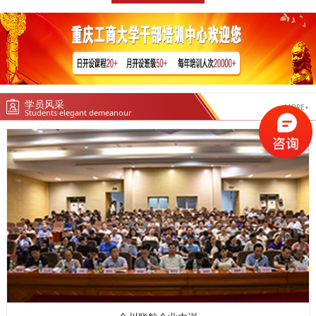
学员风采
MORE+
Students elegant demeanour