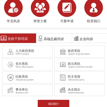
学员风采
师资力量
方案申请
联系我们
党政干部培训
高端总裁培训
企业内训
人大政协系统
政府系统
CPPCC system
System of government
党办系统
政法系统
Party office system
System of politics and law
纪检系统
民主党报
Disciplinary system
Democratic party
事业单位
央企国企
Business unit
State enterprises
MORE+