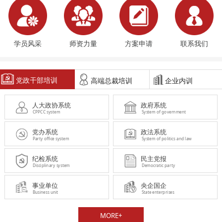
学员风采
师资力量
方案申请
联系我们
党政干部培训
高端总裁培训
企业内训
人大政协系统
政府系统
CPPCC system
System of government
党办系统
政法系统
Party office system
System of politics and law
纪检系统
民主党报
Disciplinary system
Democratic party
事业单位
央企国企
Business unit
State enterprises
MORE+