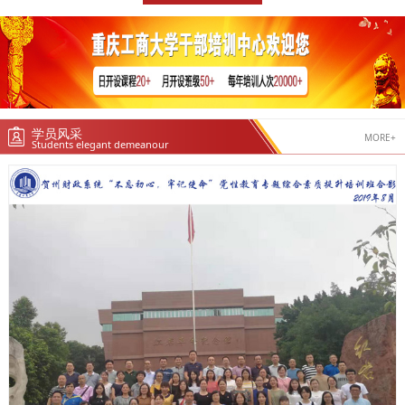
学员风采
MORE+
Students elegant demeanour