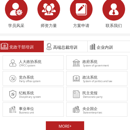
学员风采
师资力量
方案申请
联系我们
党政干部培训
高端总裁培训
企业内训
人大政协系统
政府系统
CPPCC system
System of government
党办系统
政法系统
Party office system
System of politics and law
纪检系统
民主党报
Disciplinary system
Democratic party
事业单位
央企国企
Business unit
State enterprises
MORE+