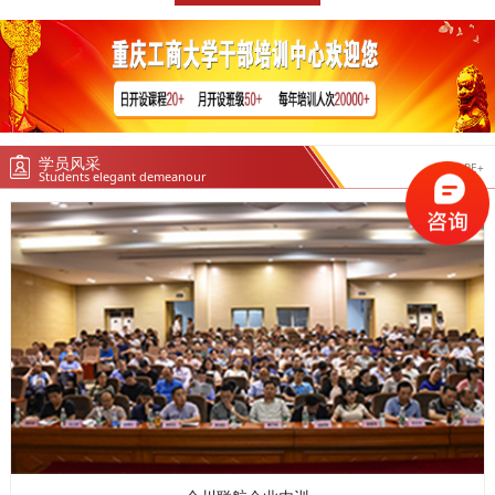
学员风采
MORE+
Students elegant demeanour