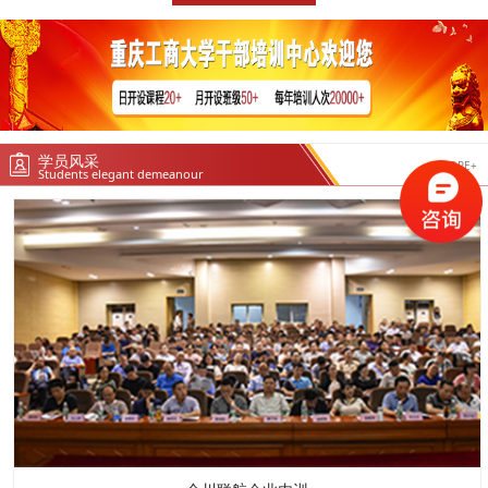
学员风采
MORE+
Students elegant demeanour