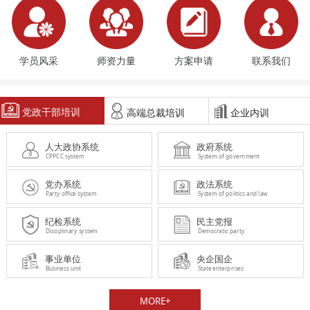
学员风采
师资力量
方案申请
联系我们
党政干部培训
高端总裁培训
企业内训
人大政协系统
政府系统
CPPCC system
System of government
党办系统
政法系统
Party office system
System of politics and law
纪检系统
民主党报
Disciplinary system
Democratic party
事业单位
央企国企
Business unit
State enterprises
MORE+