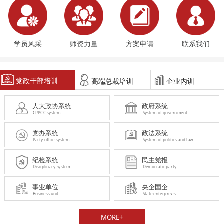
学员风采
师资力量
方案申请
联系我们
党政干部培训
高端总裁培训
企业内训
人大政协系统
政府系统
CPPCC system
System of government
党办系统
政法系统
Party office system
System of politics and law
纪检系统
民主党报
Disciplinary system
Democratic party
事业单位
央企国企
Business unit
State enterprises
MORE+