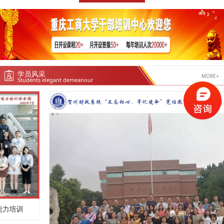
学员风采
MORE+
Students elegant demeanour