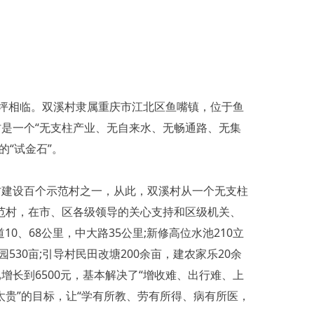
坪相临。双溪村隶属重庆市江北区鱼嘴镇，位于鱼
溪村是一个“无支柱产业、无自来水、无畅通路、无集
“试金石”。
农村建设百个示范村之一，从此，双溪村从一个无支柱
范村，在市、区各级领导的关心支持和区级机关、
、68公里，中大路35公里;新修高位水池210立
530亩;引导村民田改塘200余亩，建农家乐20余
已增长到6500元，基本解决了“增收难、出行难、上
太贵”的目标，让“学有所教、劳有所得、病有所医，