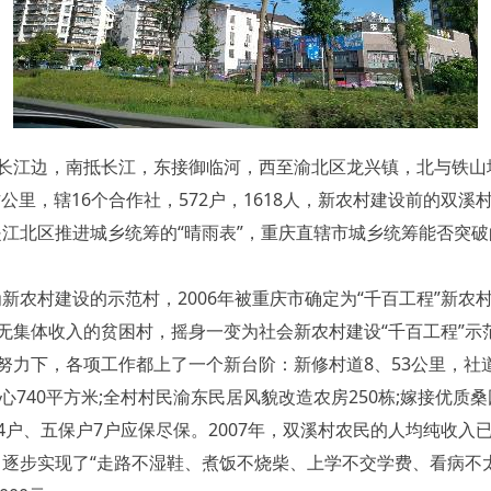
江边，南抵长江，东接御临河，西至渝北区龙兴镇，北与铁山
平方公里，辖16个合作社，572户，1618人，新农村建设前的双
江北区推进城乡统筹的“晴雨表”，重庆直辖市城乡统筹能否突破的
新农村建设的示范村，2006年被重庆市确定为“千百工程”新
无集体收入的贫困村，摇身一变为社会新农村建设“千百工程”示
下，各项工作都上了一个新台阶：新修村道8、53公里，社道10
心740平方米;全村村民渝东民居风貌改造农房250栋;嫁接优质桑园
户4户、五保户7户应保尽保。2007年，双溪村农民的人均纯收入
逐步实现了“走路不湿鞋、煮饭不烧柴、上学不交学费、看病不