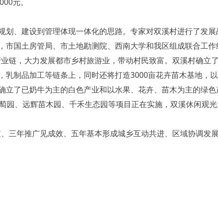
000元。
、建设到管理体现一体化的思路。专家对双溪村进行了发展战
，市国土房管局、市土地勘测院、西南大学和我区组成联合工作
善产业链，大力发展都市乡村旅游业，带动村民致富。双溪村确立
，乳制品加工等链条上，同时还将打造3000亩花卉苗木基地，
确立了已奶牛为主的白色产业和以水果、花卉、苗木为主的绿色产
葡萄园、远辉苗木园、千禾生态园等项目正在实施，双溪休闲观
三年推广见成效、五年基本形成城乡互动共进、区域协调发展”